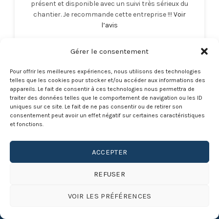
présent et disponible avec un suivi très sérieux du
chantier. Je recommande cette entreprise !!!
Voir
l’avis
Eric Ducarme
Entreprise au top !!!
Gérer le consentement
Pour offrir les meilleures expériences, nous utilisons des technologies
telles que les cookies pour stocker et/ou accéder aux informations des
appareils. Le fait de consentir à ces technologies nous permettra de
traiter des données telles que le comportement de navigation ou les ID
uniques sur ce site. Le fait de ne pas consentir ou de retirer son
consentement peut avoir un effet négatif sur certaines caractéristiques
et fonctions.
ACCEPTER
CNT Constructions
REFUSER
CNT Constructions réalise la construction de maison individuelle, la
construction de piscine, la construction d’immeuble, la rénovation et des
travaux de maçonnerie générale dans le Var 83, Alpes maritimes 06 et
VOIR LES PRÉFÉRENCES
les Bouches-du-Rhônes 13.