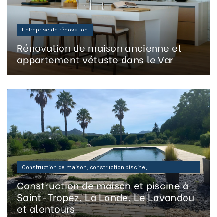
Entreprise de rénovation
Rénovation de maison ancienne et
appartement vétuste dans le Var
,
,
Construction de maison
construction piscine
Entreprise de maçonnerie
Construction de maison et piscine à
Saint-Tropez, La Londe, Le Lavandou
et alentours