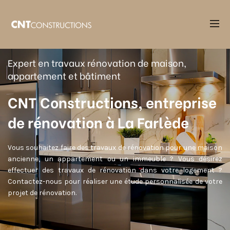
Accueil
Entreprise rénovation La Farlède
Expert en travaux rénovation de maison,
appartement et bâtiment
CNT Constructions, entreprise
de rénovation à La Farlède
Vous souhaitez faire des travaux de rénovation pour une maison
ancienne, un appartement ou un immeuble ? Vous désirez
effectuer des travaux de rénovation dans votre logement ?
Contactez-nous pour réaliser une étude personnalisée de votre
projet de rénovation.