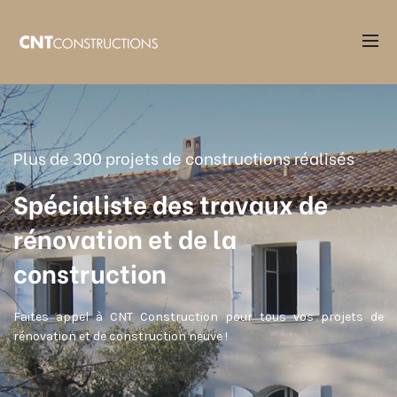
Accueil
CNT Constructions : Entreprise de construction qualifiée et
certifiée
Plus de 300 projets de constructions réalisés
Spécialiste des travaux de
rénovation et de la
construction
Faites appel à CNT Construction pour tous vos projets de
rénovation et de construction neuve !