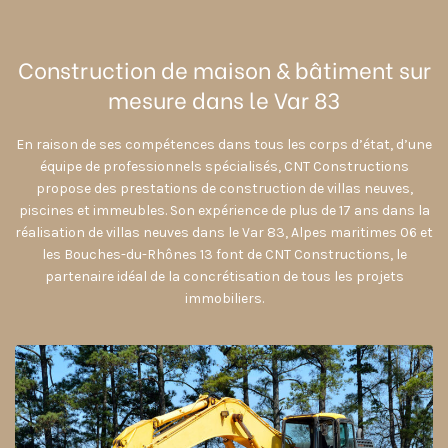
Construction de maison & bâtiment sur
mesure dans le Var 83
En raison de ses compétences dans tous les corps d’état, d’une
équipe de professionnels spécialisés, CNT Constructions
propose des prestations de construction de villas neuves,
piscines et immeubles. Son expérience de plus de 17 ans dans la
réalisation de villas neuves dans le Var 83, Alpes maritimes 06 et
les Bouches-du-Rhônes 13 font de CNT Constructions, le
partenaire idéal de la concrétisation de tous les projets
immobiliers.