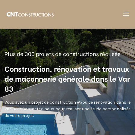
Accueil
Entreprise de construction maison individuelle et piscine à
Toulon 83000
Plus de 300 projets de constructions réalisés
Construction, rénovation et travaux
de maçonnerie générale dans le Var
83
Vous avez un projet de construction et/ou de rénovation dans le
Var 83 ? Contactez-nous pour réaliser une étude personnalisée
de votre projet.