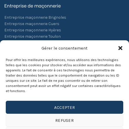
Entreprise de maçonnerie
Entreprise maçonnerie Brignoles
Entreprise maçonnerie Cuers
Entreprise maçonnerie Hyères
Entreprise maçonnerie Toulon
Entreprise maçonnerie La Farlède
Gérer le consentement
Pour offrir les meilleures expériences, nous utilisons des technologies
telles que les cookies pour stocker et/ou accéder aux informations des
CNT Constructions
- Siret : 45108406500023 - Code APE :
appareils. Le fait de consentir à ces technologies nous permettra de
Travaux de maçonnerie générale et gros oeuvre de bâtiment
traiter des données telles que le comportement de navigation ou les ID
uniques sur ce site. Le fait de ne pas consentir ou de retirer son
(4399C) - Liens :
Mappy
-
InfoGreffe
-
Page Jaune
consentement peut avoir un effet négatif sur certaines caractéristiques
et fonctions.
La société CNT Constructions réalise la construction de tous
types de bâtiment ( maison, immeuble, piscine …) et la
rénovation dans le Var 83 ( Toulon, Hyères, La Crau, St Raphael,
ACCEPTER
Fréjus, Draguignan ... ), dans les Alpes Maritimes 06 ( Nice,
Cannes, Grasse ... ) et dans les Bouches du Rhônes ( Marseille,
REFUSER
Aix en Provence, Aubagne ...) .