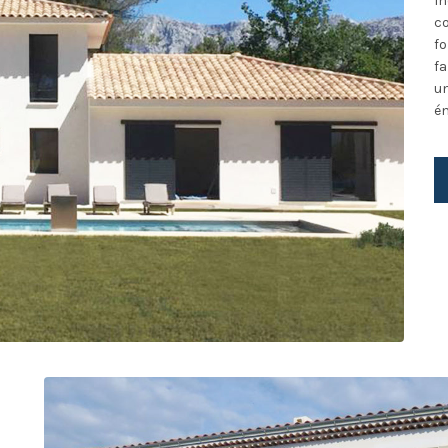
I
c
fo
fa
u
én