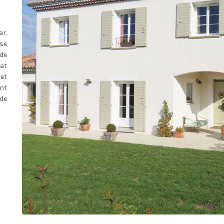
r.
se
de
mat
et
ant
de