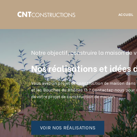
ACCUEIL
Accueil
Nos maisons
Notre objectif, construire la maison de v
Nos réalisations et idées
Vous avez un projet de construction de maison dans l
et les Bouches du Rhônes 13 ? Contactez-nous pour r
de votre projet de construction de maison.
VOIR NOS RÉALISATIONS