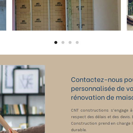
Contactez-nous pou
personnalisée de vo
rénovation de maiso
CNT constructions s’engage à
respect des délais et des devis.
Construction prend en charge l
durable.