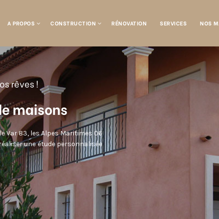
A PROPOS
CONSTRUCTION
RÉNOVATION
SERVICES
NOS M
os rêves !
 de maisons
e Var 83, les Alpes Maritimes 06
éaliser une étude personnalisée