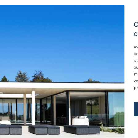
C
c
A
c
s
o
m
v
ph