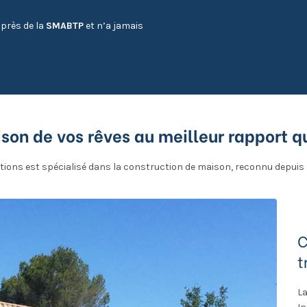
près de la
SMABTP
et n’a jamais
ison de vos rêves au meilleur rapport qu
ions est spécialisé dans la construction de maison, reconnu depuis p
C
t
La