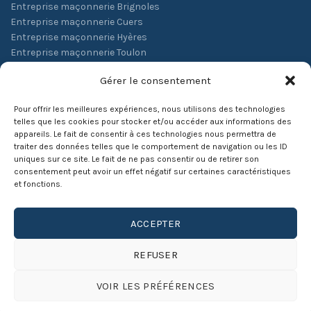
Entreprise maçonnerie Brignoles
Entreprise maçonnerie Cuers
Entreprise maçonnerie Hyères
Entreprise maçonnerie Toulon
Entreprise maçonnerie La Farlède
Gérer le consentement
Pour offrir les meilleures expériences, nous utilisons des technologies
telles que les cookies pour stocker et/ou accéder aux informations des
CNT Constructions
- Siret : 45108406500023 - Code APE :
appareils. Le fait de consentir à ces technologies nous permettra de
Travaux de maçonnerie générale et gros oeuvre de bâtiment
traiter des données telles que le comportement de navigation ou les ID
uniques sur ce site. Le fait de ne pas consentir ou de retirer son
(4399C) - Liens :
Mappy
-
InfoGreffe
-
Page Jaune
consentement peut avoir un effet négatif sur certaines caractéristiques
et fonctions.
La société CNT Constructions réalise la construction de tous
types de bâtiment ( maison, immeuble, piscine …) et la
rénovation dans le Var 83 ( Toulon, Hyères, La Crau, St Raphael,
ACCEPTER
Fréjus, Draguignan ... ), dans les Alpes Maritimes 06 ( Nice,
Cannes, Grasse ... ) et dans les Bouches du Rhônes ( Marseille,
REFUSER
Aix en Provence, Aubagne ...) .
Réalisation
Kalam Conseil
VOIR LES PRÉFÉRENCES