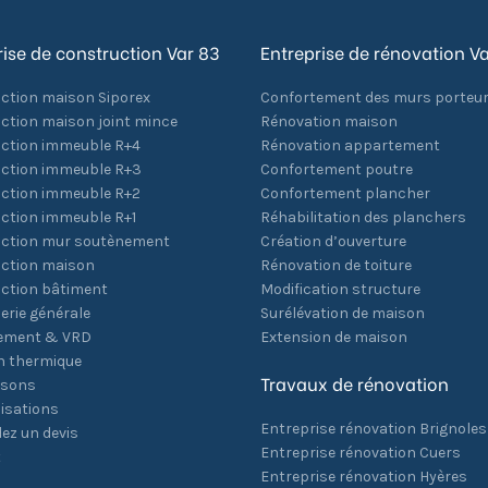
rise de construction Var 83
Entreprise de rénovation V
ction maison Siporex
Confortement des murs porteu
ction maison joint mince
Rénovation maison
ction immeuble R+4
Rénovation appartement
ction immeuble R+3
Confortement poutre
ction immeuble R+2
Confortement plancher
ction immeuble R+1
Réhabilitation des planchers
ction mur soutènement
Création d’ouverture
ction maison
Rénovation de toiture
ction bâtiment
Modification structure
rie générale
Surélévation de maison
ement & VRD
Extension de maison
on thermique
Travaux de rénovation
isons
isations
Entreprise rénovation Brignoles
z un devis
Entreprise rénovation Cuers
t
Entreprise rénovation Hyères