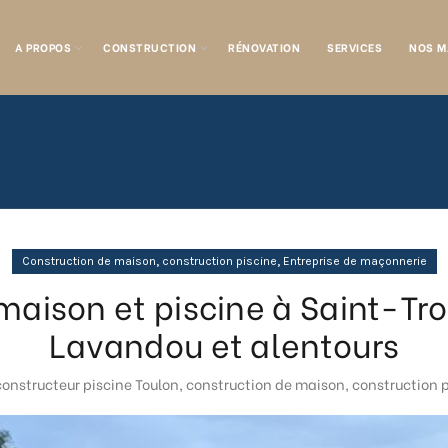
A PROPOS
CONSTRUCTION
RÉNOVATION
SERVICES
NOS M
,
,
Construction de maison
construction piscine
Entreprise de maçonnerie
maison et piscine à Saint-Tro
Lavandou et alentours
constructeur piscine Toulon
,
construction de maison
,
construction 