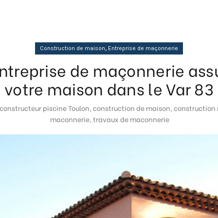
,
Construction de maison
Entreprise de maçonnerie
ntreprise de maçonnerie assu
votre maison dans le Var 83
constructeur piscine Toulon
,
construction de maison
,
construction
maconnerie
,
travaux de maconnerie