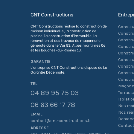
CNT Constructions
Entrep
CNT Constructions réalise la construction de
Constru
maison individuelle, la construction de
Constru
piscine, la construction d’immeuble, la
Constru
rénovation et des travaux de maçonnerie
générale dans le Var 83, Alpes maritimes 06
Constru
et les Bouches-du-Rhônes 13.
Constru
Constru
GARANTIE
Constru
L’entreprise CNT Constructions dispose de La
G
arantie Décennale.
Constru
Constru
TEL
Maçonne
04 89 95 75 03
Terrass
Isolati
06 63 66 17 78
Nos ma
Nos réal
EMAIL
Demande
contact@cnt-constructions.fr
Contac
ADRESSE